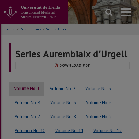
Go
Universitat de Lleida
to
Consolidated Medieval
the
Studies Research Group
main
content
Home
/
Publications
/
Series Aurembiaix d'Urgell
of
the
page
Series Aurembiaix d'Urgell
DOWNLOAD PDF
Volume No. 1
Volume No. 2
Volume No. 3
Volume No. 4
Volume No. 5
Volume No. 6
Volume No. 7
Volume No. 8
Volume No. 9
Volumen No. 10
Volume No. 11
Volume No. 12