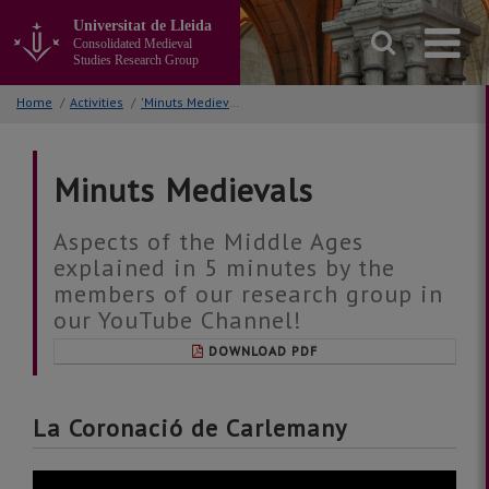
Go
Universitat de Lleida
to
Consolidated Medieval
the
Studies Research Group
main
content
Home
/
Activities
/
'Minuts Medievals' - Youtube channel
of
the
page
Minuts Medievals
Aspects of the Middle Ages
explained in 5 minutes by the
members of our research group in
our YouTube Channel!
DOWNLOAD PDF
La Coronació de Carlemany